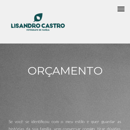
menu
ORÇAMENTO
Se você se identificou com o meu estilo e quer guardar as
histórias da sua família, vem conversar comigo, tirar dúvidas,